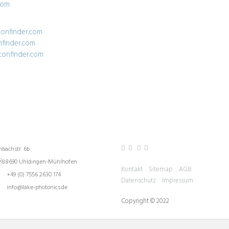
com
confinder.com
nfinder.com
confinder.com
ake Photonics GmbH
Folgen Sie uns
hbachstr. 6b
88690 Uhldingen-Mühlhofen
Kontakt
Sitemap
AGB
+49 (0) 7556 2630 174
Datenschutz
Impressum
info@lake-photonics.de
Copyright © 2022