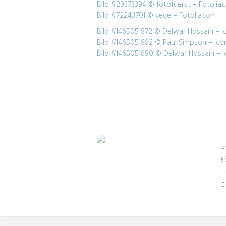
Bild #29373394 © fotofuerst – Fotolia.
Bild #72243701 © vege – Fotolia.com
Bild #1465051872 © Delwar Hossain – I
Bild #1465051882 © Paul Simpson – Ico
Bild #1465051890 © Delwar Hossain – I
L
E
