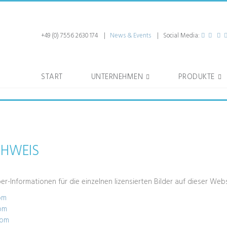
+49 (0) 7556 2630 174 |
News & Events
| Social Media:
START
UNTERNEHMEN
PRODUKTE
CHWEIS
er-Informationen für die einzelnen lizensierten Bilder auf dieser Webs
om
com
com